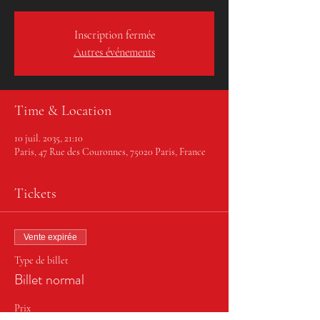
Inscription fermée
Autres événements
Time & Location
10 juil. 2035, 21:10
Paris, 47 Rue des Couronnes, 75020 Paris, France
Tickets
Vente expirée
Type de billet
Billet normal
Prix